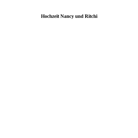
Hochzeit Nancy und Ritchi