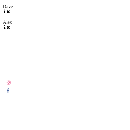
Dave
Alex
© COPYRIGHT 2005-2025 ALL RIGHTS RESERVED DIE
LETZTEN LUDEN.COM