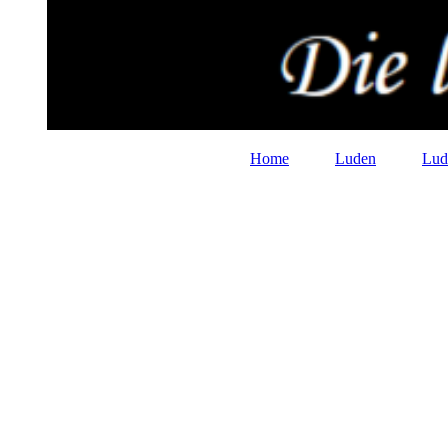
Home
Luden
Lud